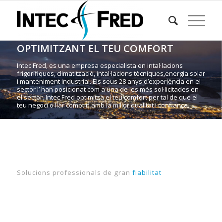
OPTIMITZANT EL TEU COMFORT
Intec Fred, es una empresa especialista en intal·lacions
frigorífiques, climatització, intal·lacions tècniques,energia solar
i manteniment industrial. Els seus 28 anys d’experiència en el
sector l’ han posicionat com a una de les més sol·licitades en
el sector. Intec Fred optimitza el teu comfort per tal de que el
teu negoci o llar comptin amb la millor qualitat i confiança.
Solucions professionals de gran
fiabilitat